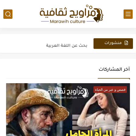
مفهوم التسبيح وأسراره
لغز قصة القضية فيها إن
بحث عن اللغة العربية
منشورات
جديدة
أهم إختراعات ليوناردو دافنشي-Leonardo da Vinci's inventions
نظرية الفن لدافنشي-Da Vinci وسر لوحة الموناليزا-Mona Lisa
آخر المشاركات
مخطوطات ليوناردو دافنشي
قصص و عبر من الحياة
إختراعات نيكولا تسلا وإنجازاته
أهم إختراعات وإنجازات نيكولا تيسلا Nikola Tesla
ملخص رواية مئة عام من العزلة Gabriel Garcia Marquez
نيكولا تسلا إنسان من عالم آخر