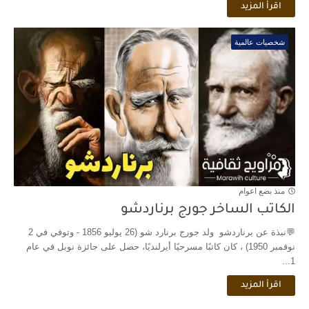
اقرأ المزيد
شخصيات عالمية
منذ بضع اعوام
الكاتب الساخر جورج برناردشو
💬نبذة عن برناردشو ولد جورج برنارد شو (26 يوليو 1856 - وتوفي في 2
نوفمبر 1950) ، كان كاتبًا مسرحيًا أيرلنديًا، حصل على جائزة نوبل في عام
1...
اقرأ المزيد