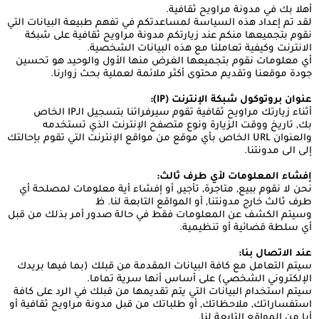
أهلا بك في مدونة مراويح ثقافية.
لقد تم إعداد هذه السياسة لمساعدتكم في تفهم طبيعة البيانات التي
نقوم بتجميعها منكم عند زيارتكم مدونة مراويح ثقافية على شبكة
الانترنت وكيفية تعاملنا مع هذه البيانات الشخصية.
أي معلومات نقوم بتجميعها الغرض منها الأول والوحيد هو تحسين
جودة موقعنا وتقديم محتوى أكثر ملائمة لعملية بحث زوارنا.
عنوان بروتوكول شبكة الإنترنت (IP):
أثناء زيارتك مراويح ثقافية تقوم سيرفراتنا بتسجيل الـIP الخاص
بك, تاريخ ووقت الزيارة ونوع متصفح الإنترنت الذي تستخدمه
والعنوان URL الخاص بأي موقع من مواقع الإنترنت التي تقوم بإحالتك
إلى الى مدونتنا.
إفشاء المعلومات لأي طرف ثالث:
نحن لا نقوم ببيع, متاجرة, تأجير, أو إفشاء أية معلومات لمصلحة أي
طرف ثالث خارج مدونتنا, أو المواقع التابعة لنا. ظ
وسيتم الكشف عن المعلومات فقط في حالة صدور أمر بذلك من قبل
أي سلطة قضائية أو تنظيمية.
عند الاتصال بنا:
سيتم التعامل مع كافة البيانات المقدمة من قبلك (بما فيها بريدك
الإلكتروني الشخصي) على أساس أنها سرية تماما.
سيتم استخدام البيانات التي يتم تقديمها من قبلك في الرد على كافة
استفساراتك, ملاحظاتك, أو طلباتك من قبل مدونة مراويح ثقافية أو
أيا من المواقع التابعة لنا.