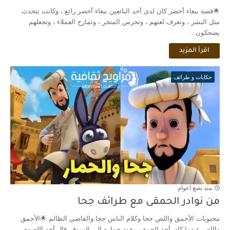
🌟قصة ببغاء أخضر كان لدى أحد البائعين ببغاء أخضر رائع ، وكانت تتحدث
مثل البشر ، وتعرف لغتهم ، وتحرس المتجر ، وتمازح العملاء ، وتجعلهم
يضحكون...
اقرأ المزيد
حكايات و طرائف
منذ بضع اعوام
من نوادر الحمقى مع طرائف جحا
محتويات الأحمق واللص جحا وكلام الناس جحا والقاضي الظالم 🌟الأحمق
واللص عندما كان أحد الحمقى يقود حماره إلى السوق، قال أحد اللصوص