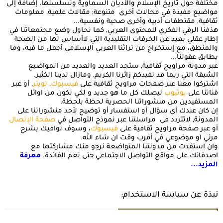
مختلفة حول تاريخ الإسلام والأديان السماوية وتسلسلها، إضافة إلى
مواضيع مفيدة في مجالات أخرى متنوعة; مقالات علمية, معلومات
ثقافية, مقتطفات أدبية وأخرى صحية ونفسية...
هذفنا الرقي الفكري للمحتوى العربي, كما نحاول وضع مجتمعاتنا في
إطار عقلي بعيد عن الخرفات التقليدية التي لاأساس لها من الصحة
والمنطق، مع إستخراج من تراثنا العربي الإسلامي أجمل ما فيه، وما
يطابق عقولنا...
عبر مدونة مراويح ثقافية, ستجد العديد والعديد من المواضيع
الشيقة التي ربما قد تفيدكم زائرنا الكريم, ومازال لدينا الكثير.
اشتركوا معنا عبر صفحات مراويح ثقافية على
فيسبوك
,
تويتر
, أو عبر
قناتنا على
يوتيوب
ليصلك كل ما هو جديد و لكي تكون من اوائل
المستفيدين من منشوراتنا الحصرية لحظة بلحظة.
إن كان عندك أي سؤال أو استفسار أو توضيح لأحد منشوراتنا على
المدونة, لاتتردد في مراسلتنا عبر نموذج التواصل في
صفحة الإتصال
أو عبر صفحة مراويح ثقافية على
فيسبوك
، وسوف نوافيك بشرح
مرئي او موضوعي في أقرب وقت ان شاء الله.
وان استفدت من مدونتنا المتواضعة نرجو منك مشاركتها مع
اصدقائك على مواقع التواصل الاجتماعي حتى تعم الفائدة.
معرفة
المزيد...
نبذة عن سياسة الاستخدام: