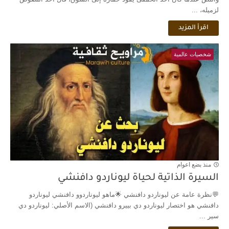
لزميله، ...
اقرأ المزيد
شخصيات عالمية
منذ بضع اعوام
السيرة الذاتية لحياة ليوناردو دافنشي
💬نظرة عامة عن ليوناردو دافنشي 🌟ماهو ليوناردوو دافنشي ليوناردو
دافنشي هو اختصار ليوناردو دي بييرو دافنشي (الاسم الأصلي: ليوناردو دي
سير ...