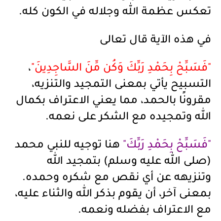
تعكس عظمة الله وجلاله في الكون كله.
في هذه الآية قال تعالى
"فَسَبِّحْ بِحَمْدِ رَبِّكَ وَكُن مِّنَ السَّاجِدِينَ"
،
التسبيح يأتي بمعنى التمجيد والتنزيه،
مقرونًا بالحمد، مما يعني الاعتراف بكمال
الله وتمجيده مع الشكر على نعمه.
"فَسَبِّحْ بِحَمْدِ رَبِّكَ"
هنا توجيه للنبي محمد
(صلى الله عليه وسلم) بتمجيد الله
وتنزيهه عن أي نقص مع شكره وحمده.
بمعنى آخر، أن يقوم بذكر الله والثناء عليه،
مع الاعتراف بفضله ونعمه.