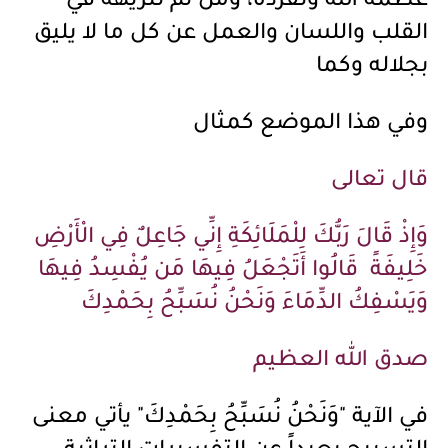
عظمة الله وتفرده، ومن ثم تنزيهه في
القلب واللسان والعمل عن كل ما لا يليق
بجلاله وكما
وفي هذا الموضع كمثال
قال تعالى
وَإِذْ قَالَ رَبُّكَ لِلْمَلَائِكَةِ إِنِّي جَاعِلٌ فِي الْأَرْضِ
خَلِيفَةً قَالُوا أَتَجْعَلُ فِيهَا مَن يُفْسِدُ فِيهَا
وَيَسْفِكُ الدِّمَاءَ وَنَحْنُ نُسَبِّحُ بِحَمْدِكَ
صدق الله العظيم
في الآية "وَنَحْنُ نُسَبِّحُ بِحَمْدِكَ" يأتي معنى