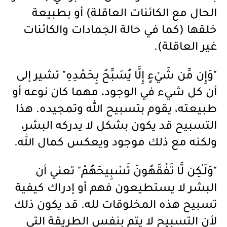
الحال مع الكائنات العاقلة) أو بطبيعة
خلقها (كما في حالة الجمادات والكائنات
غير العاقلة).
"وَإِن مِّن شَيْءٍ إِلَّا يُسَبِّحُ بِحَمْدِهِ" تشير إلى
أن كل شيء في الوجود، مهما كان نوعه أو
طبيعته، يقوم بتسبيح الله وتمجيده. هذا
التسبيح قد يكون بشكل لا يدركه البشر،
ولكنه مع ذلك موجود ويعكس كمال الله.
"وَلَـٰكِن لَّا تَفْقَهُونَ تَسْبِيحَهُمْ" تعني أن
البشر لا يستطيعون فهم أو إدراك كيفية
تسبيح هذه المخلوقات لله. قد يكون ذلك
لأن التسبيح لا يتم بنفس الطريقة التي