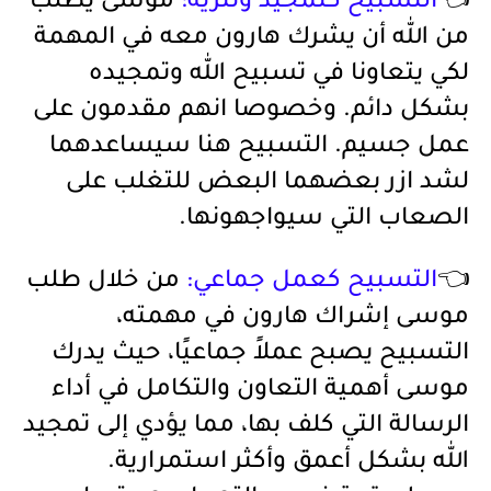
👈
التسبيح كتمجيد وتنزيه:
موسى يطلب
من الله أن يشرك هارون معه في المهمة
لكي يتعاونا في تسبيح الله وتمجيده
بشكل دائم. وخصوصا انهم مقدمون على
عمل جسيم. التسبيح هنا سيساعدهما
لشد ازر بعضهما البعض للتغلب على
الصعاب التي سيواجهونها.
👈
التسبيح كعمل جماعي:
من خلال طلب
موسى إشراك هارون في مهمته،
التسبيح يصبح عملاً جماعيًا، حيث يدرك
موسى أهمية التعاون والتكامل في أداء
الرسالة التي كلف بها، مما يؤدي إلى تمجيد
الله بشكل أعمق وأكثر استمرارية.