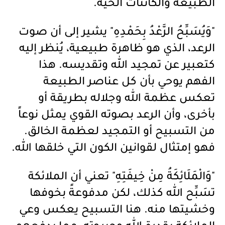
الطبيعة والكائنات الحية.
"وَيُسَبِّحُ الرَّعْدُ بِحَمْدِهِ" يشير إلى أن صوت
الرعد، الذي هو ظاهرة طبيعية، يُنظر إليه
كتعبير عن تمجيد الله وتقديسه. هذا
الفهم يوحي بأن كل عناصر الطبيعة
تعكس عظمة الله وجلاله بطريقة أو
بأخرى، وأن الرعد بصوته القوي يمثل نوعاً
من التسبيح أو التمجيد لعظمة الخالق.
فهو إمتثال لقوانين الكون التي خلقها الله.
"وَالْمَلَائِكَةُ مِنْ خِيفَتِهِ" تعني أن الملائكة
تسَبِّح الله كذلك، لكن مدفوعةً بخوفها
وخشيتها منه. هنا التسبيح يعكس وعي