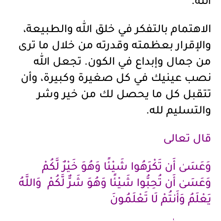
الله.
الاهتمام بالتفكر في خلق الله والطبيعة،
والإقرار بعظمته وقدرته من خلال ما ترى
من جمال وإبداع في الكون. تجعل الله
نصب عينيك في كل صغيرة وكبيرة، وأن
تتقبل كل ما يحصل لك من خير وشر
والتسليم لله.
قال تعالى
وَعَسَىٰ أَن تَكْرَهُوا شَيْئًا وَهُوَ خَيْرٌ لَّكُمْ
وَعَسَىٰ أَن تُحِبُّوا شَيْئًا وَهُوَ شَرٌّ لَّكُمْ وَاللَّهُ
يَعْلَمُ وَأَنتُمْ لَا تَعْلَمُونَ