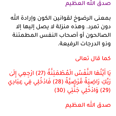
صدق الله العظيم
بمعنى الرضوخ لقوانين الكون وإرادة الله
دون تمرد. وهذه منزلة لا يصل إليها إلا
الصالحون أو أصحاب النفس المطمئنة
وذو الدرجات الرفيعة.
كما قال تعالى
يَا أَيَّتُهَا النَّفْسُ الْمُطْمَئِنَّةُ (27) ارْجِعِي إِلَىٰ
رَبِّكِ رَاضِيَةً مَّرْضِيَّةً (28) فَادْخُلِي فِي عِبَادِي
(29) وَادْخُلِي جَنَّتِي (30)
صدق الله العظيم