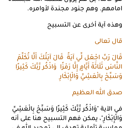
هو حالنا. بل هم يرون عظمة الله مجسدة
امامهم. وهم جنود مجندة لأوامره.
وهذه آية أخرى عن التسبيح
قال تعالى
قَالَ رَبِّ اجْعَل لِّي آيَةً قَالَ آيَتُكَ أَلَّا تُكَلِّمَ
النَّاسَ ثَلَاثَةَ أَيَّامٍ إِلَّا رَمْزًا وَاذْكُر رَّبَّكَ كَثِيرًا
وَسَبِّحْ بِالْعَشِيِّ وَالْإِبْكَارِ
صدق الله العظيم
في الآية "وَاذْكُر رَّبَّكَ كَثِيرًا وَسَبِّحْ بِالْعَشِيِّ
وَالْإِبْكَارِ"، يمكن فهم التسبيح هنا على أنه