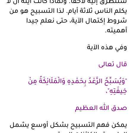
سنتطرق إليه لاحقا. ولماذا كانت آيته أن لا
يكلم الناس ثلاثة أيام. لذا التسبيح هو من
شروط إكتمال الآية، حتى نعلم جيدا
أهميته.
وفي هذه الآية
قال تعالى
"وَيُسَبِّحُ الرَّعْدُ بِحَمْدِهِ وَالْمَلَائِكَةُ مِنْ
خِيفَتِهِ"،
صدق الله العظيم
يمكن فهم التسبيح بشكل أوسع يشمل