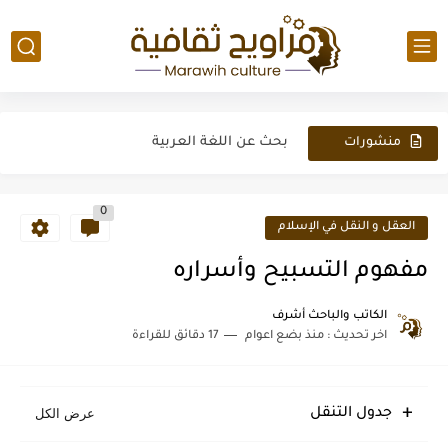
مفهوم التسبيح وأسراره
لغز قصة القضية فيها إن
بحث عن اللغة العربية
منشورات
جديدة
أهم إختراعات ليوناردو دافنشي-Leonardo da Vinci's inventions
0
نظرية الفن لدافنشي-Da Vinci وسر لوحة الموناليزا-Mona Lisa
العقل و النقل في الإسلام
مخطوطات ليوناردو دافنشي
مفهوم التسبيح وأسراره
إختراعات نيكولا تسلا وإنجازاته
الكاتب والباحث أشرف
اخر تحديث :
منذ بضع اعوام
17 دقائق للقراءة
أهم إختراعات وإنجازات نيكولا تيسلا Nikola Tesla
ملخص رواية مئة عام من العزلة Gabriel Garcia Marquez
جدول التنقل
نيكولا تسلا إنسان من عالم آخر