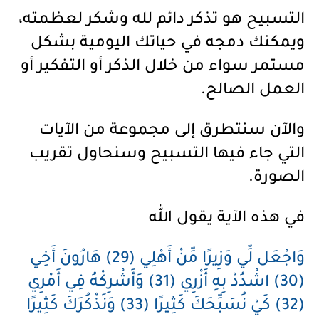
التسبيح هو تذكر دائم لله وشكر لعظمته،
ويمكنك دمجه في حياتك اليومية بشكل
مستمر سواء من خلال الذكر أو التفكير أو
العمل الصالح.
والآن سنتطرق إلى مجموعة من الآيات
التي جاء فيها التسبيح وسنحاول تقريب
الصورة.
في هذه الآية يقول الله
وَاجْعَل لِّي وَزِيرًا مِّنْ أَهْلِي (29) هَارُونَ أَخِي
(30) اشْدُدْ بِهِ أَزْرِي (31) وَأَشْرِكْهُ فِي أَمْرِي
(32) كَيْ نُسَبِّحَكَ كَثِيرًا (33) وَنَذْكُرَكَ كَثِيرًا