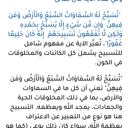
وفي هذه الآية قال تعالى
"تُسَبِّحُ لَهُ السَّمَاوَاتُ السَّبْعُ وَالْأَرْضُ وَمَن
فِيهِنَّ وَإِن مِّن شَيْءٍ إِلَّا يُسَبِّحُ بِحَمْدِهِ
وَلَـٰكِن لَّا تَفْقَهُونَ تَسْبِيحَهُمْ إِنَّهُ كَانَ حَلِيمًا
غَفُورًا"
، تُعبِّر الآية عن مفهوم شامل
للتسبيح يشمل كل الكائنات والمخلوقات
في الكون.
"تُسَبِّحُ لَهُ السَّمَاوَاتُ السَّبْعُ وَالْأَرْضُ وَمَن
فِيهِنَّ" تعني أن كل ما في السماوات
والأرض، بما في ذلك المخلوقات الحية
والجمادات، يمجد الله ويعظمه. التسبيح
هنا هو نوع من التعبير عن الاعتراف
بعظمة الله، سواء كان ذلك بوعي (كما هو